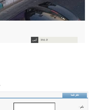
ino.ir
ب
نظر شما
نام :