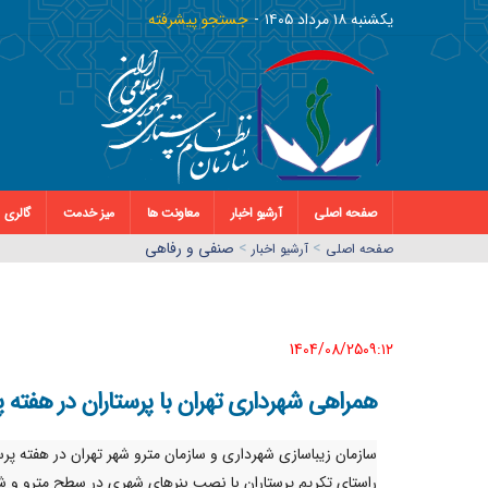
يکشنبه ١٨ مرداد ١٤٠٥
جستجو پیشرفته
صفحه اصلی
آرشیو اخبار
معاونت ها
میز خدمت
گالری
>
>
صنفی و رفاهی
صفحه اصلي
آرشیو اخبار
1404/08/25٠٩:١٢
همراهی شهرداری تهران با پرستاران در هفته پ
سازمان زیباسازی شهرداری و سازمان مترو شهر تهران در هفته پرست
راستای تکریم پرستاران با نصب بنرهای شهری در سطح مترو و ش