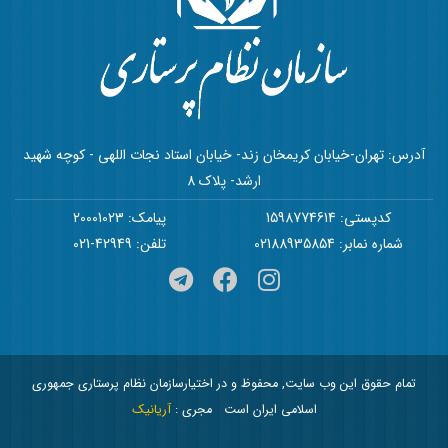
آدرس: تهران-خیابان کریمخان زند- خیابان استاد نجات اللهی - کوچه شهید
ارشد- پلاک 8
کدپستی: 1598774614
پیامک: 20001023
شماره نمابر: 02188935854
تلفن: 42949-021
تمام حقوق این وب سایت, محفوظ و در اختیارسازمان نظام پرستاری جمهوری
اسلامی ایران است
مجری :
آریانیک