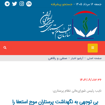
EN
جمعه ١٦ مرداد ١٤٠٥
جستجو پیشرفته
>
>
صنفی و رفاهی
صفحه اصلي
آرشیو اخبار
1404/09/01١٢:٣٦
نایب‌ رئیس شورای‌عالی نظام پرستاری:
بی توجهی به نگهداشت پرستاران موج استعفا را