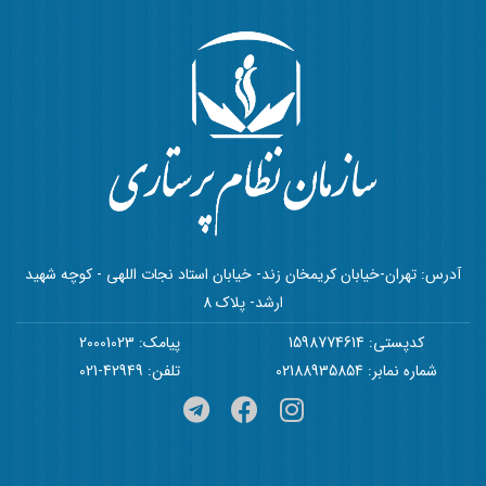
آدرس: تهران-خیابان کریمخان زند- خیابان استاد نجات اللهی - کوچه شهید
ارشد- پلاک 8
کدپستی: 1598774614
پیامک: 20001023
شماره نمابر: 02188935854
تلفن: 42949-021