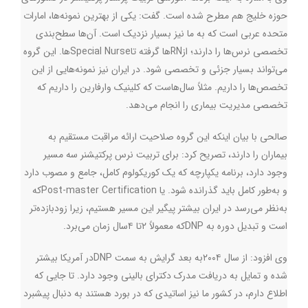
حوزه خلیج هم مطرح شده است. گفت: یکی از بهترین نمونه‌ها، امارات
متحده عربی است که به ما نیز بسیار نزدیک است. آن‌ها سطح‌بندی
تخصصی نرس‌ها را دارند؛ از
RN
ها گرفته تا
Special Nurse
ها. این گروه
می‌تواند بسیار جزئی‌ و تخصصی شود. در ایران نیز نمونه‌هایی از این
تخصص‌ها را داریم. مثلاً سال‌هاست که کلینیک وارفارین را داریم که
تخصصی مدیریت بیماری را انجام می‌دهد
.
صالحی با بیان اینکه این گروه صلاحیت ارائه مراقبت مستقیم به
بیماران را دارند، تصریح کرد: برای تربیت نرس پرکتیشنر سه مسیر
وجود دارد، برنامه یکپارچه که یک کوریکولوم کامل، جامع و مصوب دارد
و به‌طور کامل باید گذرانده شود. یا
Post-master Certification
که
به‌نظر می‌رسد در ایران بیشتر پیگیر این مسیر هستیم، زیرا زودبازده‌تر
است و تبدیل دوره به
DNP
که معمولاً ۲تا ۴سال زمان می‌برد
.
وی افزود: از سال ۲۰۰۴به بعد گرایش به سمت
DNP
در آمریکا بیشتر
شده و تمایل به دریافت مدرک دکترای بالینی وجود دارد. تا جایی که
اطلاع دارم، در کشور ما نیز اساتیدی که در بورد هستند به دنبال پیشبرد