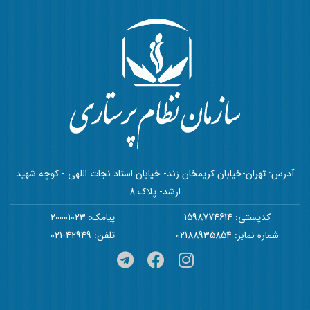
آدرس: تهران-خیابان کریمخان زند- خیابان استاد نجات اللهی - کوچه شهید
ارشد- پلاک 8
کدپستی: 1598774614
پیامک: 20001023
شماره نمابر: 02188935854
تلفن: 42949-021