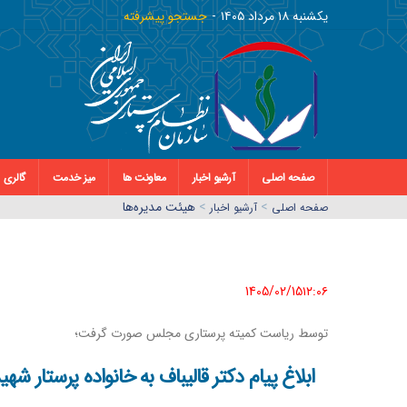
يکشنبه ١٨ مرداد ١٤٠٥
جستجو پیشرفته
صفحه اصلی
آرشیو اخبار
معاونت ها
میز خدمت
گالری
>
>
هیئت مدیره‌ها
صفحه اصلي
آرشیو اخبار
1405/02/15١٢:٠٦
توسط ریاست کمیته پرستاری مجلس صورت گرفت؛
ابلاغ پیام دکتر قالیباف به خانواده پرستار شه