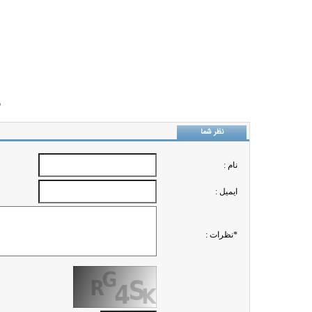
ب
نظر شما
نام :
ايميل :
*نظرات :