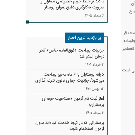
تأکید بر حفظ حریم خصوصی بیماران و
آن
ضرورت به‌کارگیری دقیق عنوان پرستار
ریخ
6 مرداد 1405
دف قرار
پر بازدید ترین اخبار
اودانه
 العظمی
جزییات پرداخت «فوق‌العاده خاص» کادر
درمان اعلام شد
3 خرداد 1401
اهی است
کارانه‌ پرستاران با 6 ماه تاخیر پرداخت
می‌شود/ جزئیات اجرای قانون تعرفه گذاری
13 بهمن 1400
آغاز ثبت نام آزمون «صلاحیت حرفه‌ای
پرستاران»
3 مرداد 1401
پرستارانی که در کرونا خدمت کرد‌ه‌اند بدون
آزمون استخدام شوند