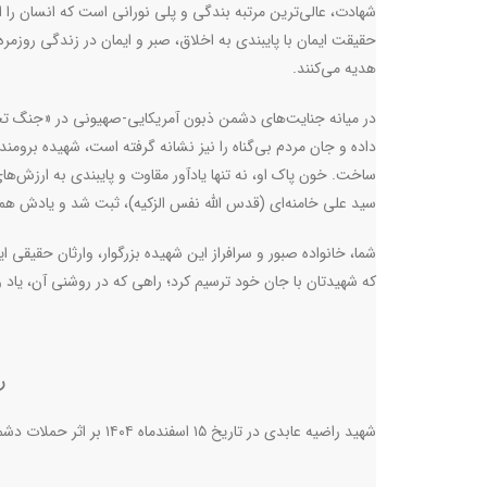
شهادت، عالی‌ترین مرتبه بندگی و پلی نورانی است که انسان را ا
حقیقت ایمان با پایبندی به اخلاق، صبر و ایمان در زندگی روزمره
هدیه می‌کنند.
در میانه جنایت‌های دشمن ذبون آمریکایی-صهیونی در «جنگ تحم
داده و جان مردم بی‌گناه را نیز نشانه گرفته است، شهیده برومند 
ساخت. خون پاک او، نه تنها یادآور مقاوت و پایبندی به ارزش‌ها
سید علی خامنه‌ای (قدس الله نفس الزکیه)، ثبت شد و یادش هموا
شما، خانواده صبور و سرافراز این شهیده بزرگوار، وارثان حقیقی
که شهیدتان با جان خود ترسیم کرد؛ راهی که در روشنی آن، یاد و
ر
شهید راضیه عابدی در تاریخ ۱۵ اسفندماه ۱۴۰۴ بر اثر حملات دشمن آمریکایی-صهیونی به شهادت رسید.