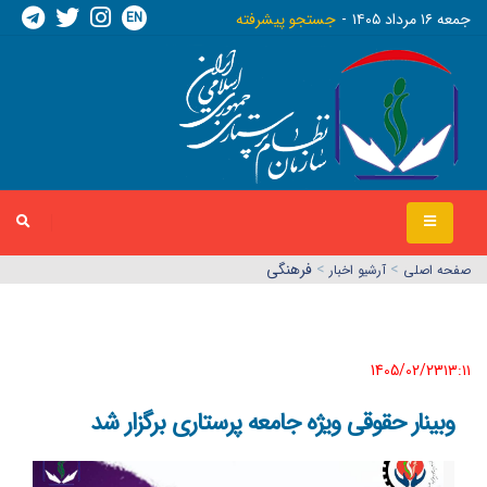
EN
جمعه ١٦ مرداد ١٤٠٥
جستجو پیشرفته
>
>
فرهنگی
صفحه اصلي
آرشیو اخبار
1405/02/23١٣:١١
وبینار حقوقی ویژه جامعه پرستاری برگزار شد