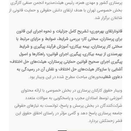
پرستاری کشور و مهدی همزه، رئیس هیئت‌مدیره انجمن صنفی کارگری
بخش خصوصی تهران با هدف ارتقای دانش حقوقی و حمایت قانونی از
شاغلان برگزار شد.
قانون
ارتقا
ی بهره‌وری؛ تشریح کامل جزئیات و نحوه اجرای این قانون
برای پرستاران،
سخت
ی کار؛ بررسی شرایط، ضوابط و مزایای مرتبط با
سختی کار پرستاران،
ب
یمه بیکاری؛ آموزش فرآیند پیگیری و شرایط
بهره‌مندی از بیمه بیکاری،
پ
یگیری اجرای قوانین؛ راهکارها و اصول
پیگیری اجرای صحیح قوانین حمایتی پرستاران،
ه
یئت‌های حل اختلاف؛
آشنایی با سازوکار هیئت‌های حل اختلاف و نقش آن در رسیدگی به
دعاوی شغلی
محورهای مباحث مطرح شده در این وبینار بود.
وبینار حقوق کارکنان پرستاری در بخش خصوصی با ارائه محتوای
آموزشی توسط استادان مجرب و پاسخگویی به سوالات متعدد
شرکت‌کنندگان در بخش پرسش و پاسخ، توانست به نیازهای حقوقی
جامعه پرستاری پاسخ دهد و گامی مؤثر در راستای احقاق حقوق این
قشر زحمتکش بردارد.