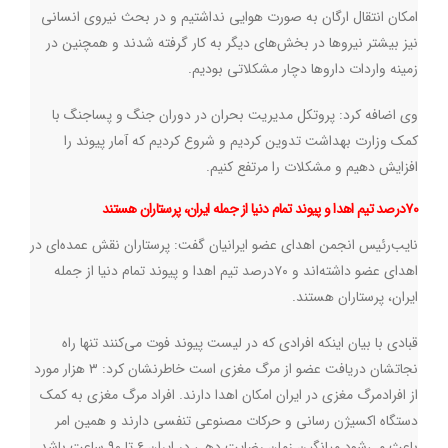
امکان انتقال ارگان‌ به صورت هوایی نداشتیم و در بحث نیروی انسانی
نیز بیشتر نیروها در بخش‌های دیگر به کار گرفته شدند و همچنین در
زمینه واردات داروها دچار مشکلاتی بودیم
.
وی اضافه کرد: پروتکل مدیریت بحران در دوران جنگ و پساجنگ با
کمک وزارت بهداشت تدوین کردیم و شروع کردیم که آمار پیوند را
افزایش دهیم و مشکلات را مرتفع کنیم
.
۷۰درصد تیم اهدا و پیوند تمام دنیا از جمله ایران، پرستاران هستند
نایب‌رئیس انجمن اهدای عضو ایرانیان گفت: پرستاران نقش عمده‌ای در
اهدای عضو داشته‌اند و ۷۰درصد تیم اهدا و پیوند تمام دنیا از جمله
ایران، پرستاران هستند
.
قبادی با بیان اینکه افرادی که در لیست پیوند فوت می‌کنند تنها راه
نجاتشان دریافت عضو از مرگ مغزی است خاطرنشان کرد: ۳ هزار مورد
از افرادمرگ مغزی در ایران امکان اهدا دارند. افراد مرگ مغزی به کمک
دستگاه اکسیژن رسانی و حرکات مصنوعی تنفسی دارند و همین امر
باعث می‌شود میانگین زمان رضایت دهی در ایران ۶ تا ۹۰ ساعت باشد
.