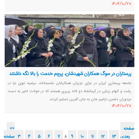
١٤٠٤/١٠/٢٨
پرستاران در سوگ همکاران شهیدشان، پرچم خدمت را بالا نگه داشتند
جامعه پرستاری ایران در عزای عزیزان همکارشان نشسته‌اند، مرضیه نبوی نیا در
رشت و الهام زینلی در کرمانشاه دو لاله پرپری هستند که در حوادث اخیر به دست
مزدوران دشمن دژخیم جان به جان آفرین تسلیم کردند.
١٤٠٤/١٠/٢٨
صفحه
<<
بعدی
13
12
11
10
9
8
7
6
5
4
3
صفحه