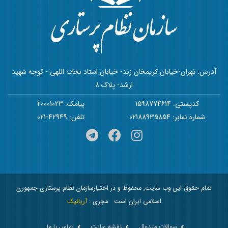
آدرس: تهران-خیابان کریمخان زند- خیابان استاد نجات اللهی - کوچه شهید
ارشد- پلاک 8
کدپستی: 1598774614
پیامک: 20001023
شماره نمابر: 02188935854
تلفن: 42949-021
تمام حقوق این وب سایت, محفوظ و در اختیارسازمان نظام پرستاری جمهوری
اسلامی ایران است
مجری :
آریانیک
سوالات متدوال
نقشه سایت
تماس با ما