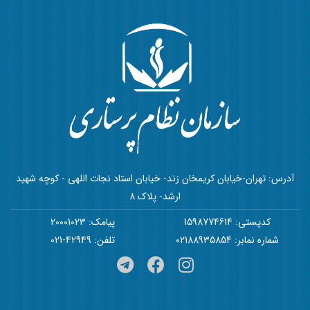
آدرس: تهران-خیابان کریمخان زند- خیابان استاد نجات اللهی - کوچه شهید
ارشد- پلاک 8
کدپستی: 1598774614
پیامک: 20001023
شماره نمابر: 02188935854
تلفن: 42949-021