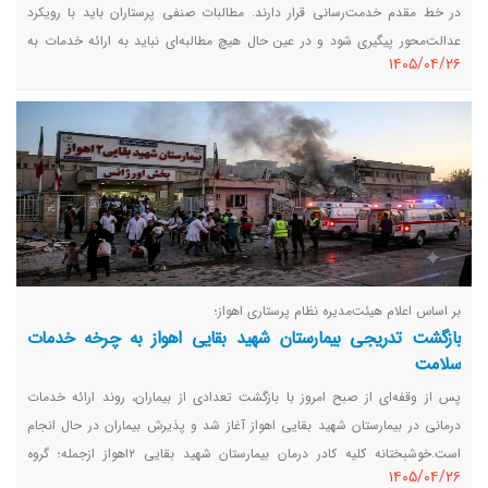
در خط مقدم خدمت‌رسانی قرار دارند. مطالبات صنفی پرستاران باید با رویکرد
عدالت‌محور پیگیری شود و در عین حال هیچ مطالبه‌ای نباید به ارائه خدمات به
١٤٠٥/٠٤/٢٦
بیماران لطمه وارد کند.
بر اساس اعلام هیئت‌مدیره نظام پرستاری اهواز؛
بازگشت تدریجی بیمارستان شهید بقایی اهواز به چرخه خدمات
سلامت
پس از وقفه‌ای از صبح امروز با بازگشت تعدادی از بیماران، روند ارائه خدمات
درمانی در بیمارستان شهید بقایی اهواز آغاز شد و پذیرش بیماران در حال انجام
است.خوشبختانه کلیه کادر درمان بیمارستان شهید بقایی ۲اهواز ازجمله؛ گروه
١٤٠٥/٠٤/٢٦
پرستاری که به هنگام وقوع حمله آمریکا در این مرکز کشیک بودند دچار هیچگونه