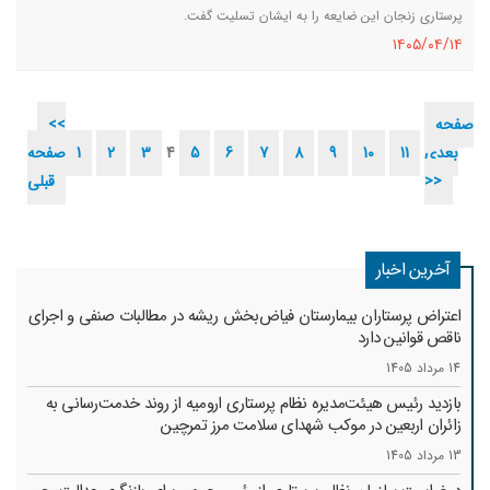
پرستاری زنجان این ضایعه را به ایشان تسلیت گفت.
١٤٠٥/٠٤/١٤
صفحه
<<
بعدی
11
10
9
8
7
6
5
4
3
2
1
صفحه
>>
قبلی
آخرین اخبار
اعتراض پرستاران بیمارستان فیاض‌بخش ریشه در مطالبات صنفی و اجرای
ناقص قوانین دارد
14 مرداد 1405
بازدید رئیس هیئت‌مدیره نظام پرستاری ارومیه از روند خدمت‌رسانی به
زائران اربعین در موکب شهدای سلامت مرز تمرچین
13 مرداد 1405