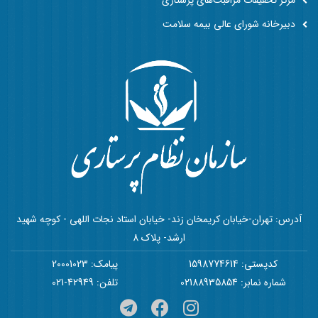
مرکز تحقیقات مراقبت‌های پرستاری
دبیرخانه شورای عالی بیمه سلامت
آدرس: تهران-خیابان کریمخان زند- خیابان استاد نجات اللهی - کوچه شهید
ارشد- پلاک 8
کدپستی: 1598774614
پیامک: 20001023
شماره نمابر: 02188935854
تلفن: 42949-021