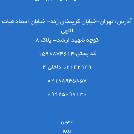
درس: تهران-خیابان کریمخان زند- خیابان استاد نجات
اللهی
کوچه شهید ارشد- پلاک 8
کد پستی:1598874614
02142949 داخلی 4
02188935857
09925097130
عناوین
رزرو