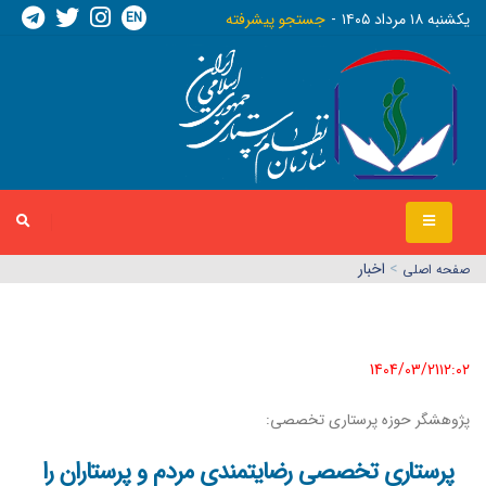
EN
يکشنبه ١٨ مرداد ١٤٠٥
جستجو پیشرفته
>
اخبار
صفحه اصلي
1404/03/21١٢:٠٢
پژوهشگر حوزه پرستاری تخصصی:
پرستاری تخصصی رضایتمندی مردم و پرستاران را