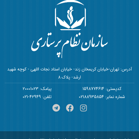
آدرس: تهران-خیابان کریمخان زند- خیابان استاد نجات اللهی - کوچه شهید
ارشد- پلاک 8
کدپستی: 1598774614
پیامک: 20001023
شماره نمابر: 02188935854
تلفن: 42949-021