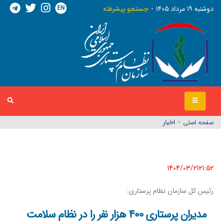
EN
دوشنبه ١٩ مرداد ١٤٠٥
جستجو پیشرفته
>
اخبار
صفحه اصلي
1404/03/21٢١:٥٢
رئیس کل سازمان نظام پرستاری:
مدیران پرستاری 400 هزار نفر را در نظام سلامت