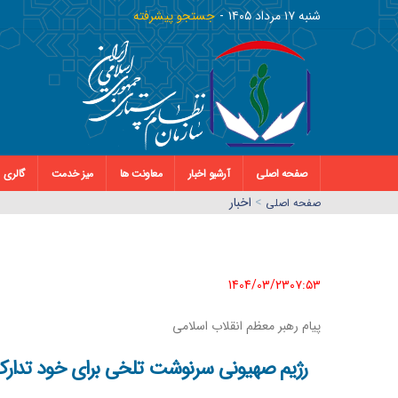
شنبه ١٧ مرداد ١٤٠٥
جستجو پیشرفته
صفحه اصلی
آرشیو اخبار
معاونت ها
میز خدمت
گالری
>
اخبار
صفحه اصلي
1404/03/23٠٧:٥٣
پیام رهبر معظم انقلاب اسلامی
رژیم صهیونی سرنوشت تلخی برای خود تدار