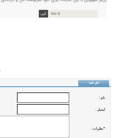
ino.ir
ب
نظر شما
نام :
ايميل :
*نظرات :