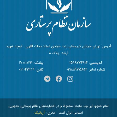
آدرس: تهران-خیابان کریمخان زند- خیابان استاد نجات اللهی - کوچه شهید
ارشد- پلاک 8
کدپستی: 1598774614
پیامک: 20001023
شماره نمابر: 02188935854
تلفن: 42949-021
تمام حقوق این وب سایت, محفوظ و در اختیارسازمان نظام پرستاری جمهوری
اسلامی ایران است
مجری :
آریانیک