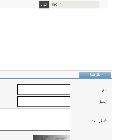
ino.ir
ب
نظر شما
نام :
ايميل :
*نظرات :