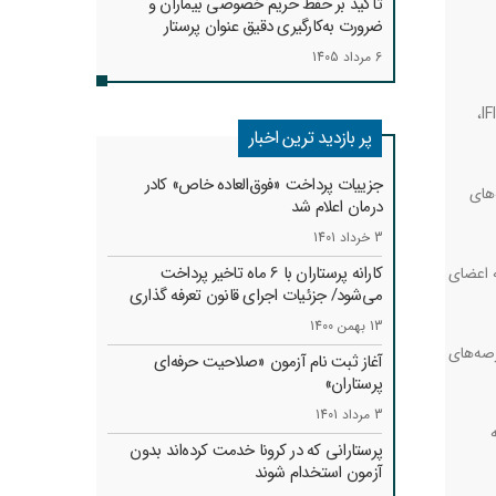
تأکید بر حفظ حریم خصوصی بیماران و
ضرورت به‌کارگیری دقیق عنوان پرستار
6 مرداد 1405
،
IF
پر بازدید ترین اخبار
جزییات پرداخت «فوق‌العاده خاص» کادر
های
درمان اعلام شد
3 خرداد 1401
کارانه‌ پرستاران با 6 ماه تاخیر پرداخت
ه اعضای
می‌شود/ جزئیات اجرای قانون تعرفه گذاری
13 بهمن 1400
رصه‌های
آغاز ثبت نام آزمون «صلاحیت حرفه‌ای
پرستاران»
3 مرداد 1401
پرستارانی که در کرونا خدمت کرد‌ه‌اند بدون
آزمون استخدام شوند