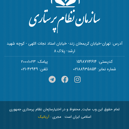
آدرس: تهران-خیابان کریمخان زند- خیابان استاد نجات اللهی - کوچه شهید
ارشد- پلاک 8
کدپستی: 1598774614
پیامک: 20001023
شماره نمابر: 02188935854
تلفن: 42949-021
تمام حقوق این وب سایت, محفوظ و در اختیارسازمان نظام پرستاری جمهوری
اسلامی ایران است
مجری :
آریانیک