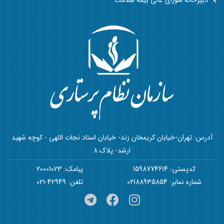
دبیرخانه شورای عالی بیمه سلامت
آدرس: تهران-خیابان کریمخان زند- خیابان استاد نجات اللهی - کوچه شهید
ارشد- پلاک 8
کدپستی: 1598774614
پیامک: 20001023
شماره نمابر: 02188935854
تلفن: 42949-021