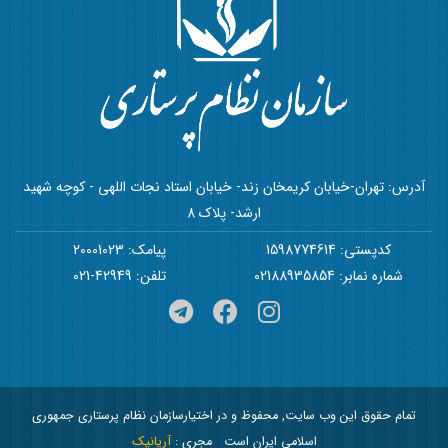
آدرس: تهران-خیابان کریمخان زند- خیابان استاد نجات اللهی - کوچه شهید
ارشد- پلاک 8
کدپستی: 1598774614
پیامک: 20001023
شماره نمابر: 02188935854
تلفن: 42949-021
تمام حقوق این وب سایت, محفوظ و در اختیارسازمان نظام پرستاری جمهوری
اسلامی ایران است
مجری :
آریانیک