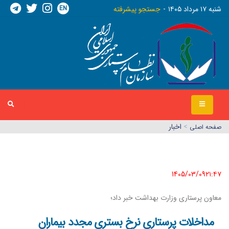
EN
شنبه ١٧ مرداد ١٤٠٥
جستجو پیشرفته
>
اخبار
صفحه اصلي
1405/03/09٢١:٤٧
معاون پرستاری وزارت بهداشت خبر داد؛
مداخلات پرستاری نرخ بستری مجدد بیماران