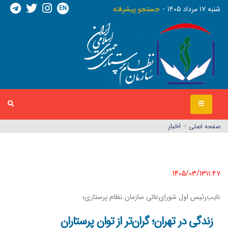
EN
شنبه ١٧ مرداد ١٤٠٥
جستجو پیشرفته
>
اخبار
صفحه اصلي
1405/03/13١١:٤٧
نایب‌رئیس اول شورای‌عالی سازمان نظام پرستاری؛
زندگی در تهران؛ گران‌تر از توان پرستاران