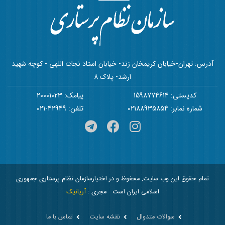
آدرس: تهران-خیابان کریمخان زند- خیابان استاد نجات اللهی - کوچه شهید
ارشد- پلاک 8
کدپستی: 1598774614
پیامک: 20001023
شماره نمابر: 02188935854
تلفن: 42949-021
تمام حقوق این وب سایت, محفوظ و در اختیارسازمان نظام پرستاری جمهوری
اسلامی ایران است
مجری :
آریانیک
سوالات متدوال
نقشه سایت
تماس با ما