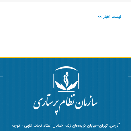
لیست اخبار >>
آدرس: تهران-خیابان کریمخان زند- خیابان استاد نجات اللهی - کوچه