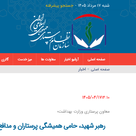
شنبه ١٧ مرداد ١٤٠٥
جستجو پیشرفته
صفحه اصلی
آرشیو اخبار
معاونت ها
میز خدمت
گالری
>
اخبار
صفحه اصلي
1405/04/17١٤:١٠
معاون پرستاری وزارت بهداشت؛
رهبر شهید، حامی همیشگی پرستاران و مدافع 