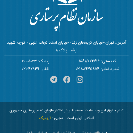
آدرس: تهران-خیابان کریمخان زند- خیابان استاد نجات اللهی - کوچه شهید
ارشد- پلاک 8
کدپستی: 1598774614
پیامک: 20001023
شماره نمابر: 02188935854
تلفن: 42949-021
تمام حقوق این وب سایت, محفوظ و در اختیارسازمان نظام پرستاری جمهوری
اسلامی ایران است
مجری :
آریانیک