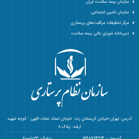
سازمان بیمه سلامت ایران
سازمان تامین اجتماعی
مرکز تحقیقات مراقبت‌های پرستاری
دبیرخانه شورای عالی بیمه سلامت
آدرس: تهران-خیابان کریمخان زند- خیابان استاد نجات اللهی - کوچه شهید
ارشد- پلاک 8
کدپستی: 1598774614
پیامک: 20001023