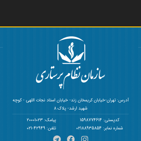
آدرس: تهران-خیابان کریمخان زند- خیابان استاد نجات اللهی - کوچه
شهید ارشد- پلاک 8
کدپستی: 1598774614
پیامک: 20001023
شماره نمابر: 02188935854
تلفن: 42949-021