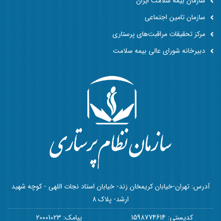
سازمان بیمه سلامت ایران
سازمان تامین اجتماعی
مرکز تحقیقات مراقبت‌های پرستاری
دبیرخانه شورای عالی بیمه سلامت
آدرس: تهران-خیابان کریمخان زند- خیابان استاد نجات اللهی - کوچه شهید
ارشد- پلاک 8
کدپستی: 1598774614
پیامک: 20001023