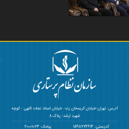
آدرس: تهران-خیابان کریمخان زند- خیابان استاد نجات اللهی - کوچه
شهید ارشد- پلاک 8
کدپستی: 1598774614
پیامک: 20001023