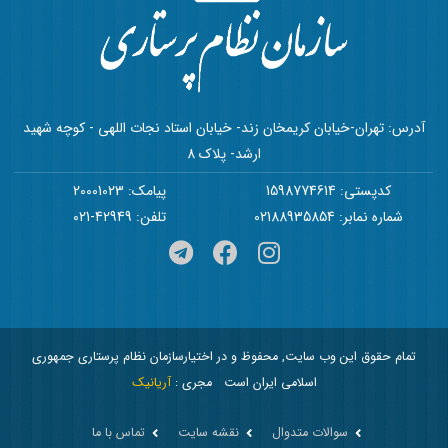
آدرس: تهران-خیابان کریمخان زند- خیابان استاد نجات اللهی - کوچه شهید
ارشد- پلاک 8
کدپستی: 1598774614
پیامک: 20001023
شماره نمابر: 02188935854
تلفن: 42949-021
تمام حقوق این وب سایت, محفوظ و در اختیارسازمان نظام پرستاری جمهوری
اسلامی ایران است
مجری :
آریانیک
سوالات متدوال
نقشه سایت
تماس با ما