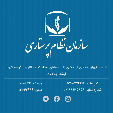
آدرس: تهران-خیابان کریمخان زند- خیابان استاد نجات اللهی - کوچه شهید
ارشد- پلاک 8
کدپستی: 1598774614
پیامک: 20001023
شماره نمابر: 02188935854
تلفن: 42949-021