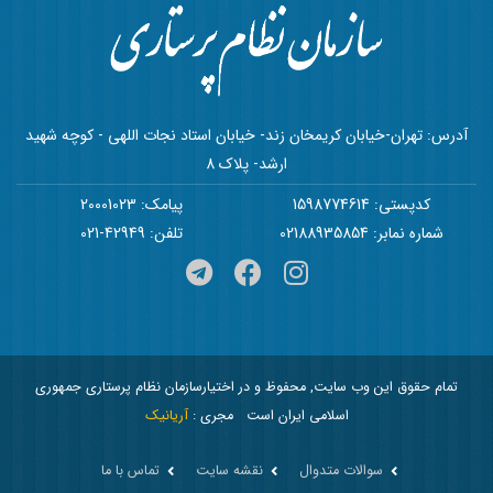
آدرس: تهران-خیابان کریمخان زند- خیابان استاد نجات اللهی - کوچه شهید
ارشد- پلاک 8
کدپستی: 1598774614
پیامک: 20001023
شماره نمابر: 02188935854
تلفن: 42949-021
تمام حقوق این وب سایت, محفوظ و در اختیارسازمان نظام پرستاری جمهوری
اسلامی ایران است
مجری :
آریانیک
سوالات متدوال
نقشه سایت
تماس با ما