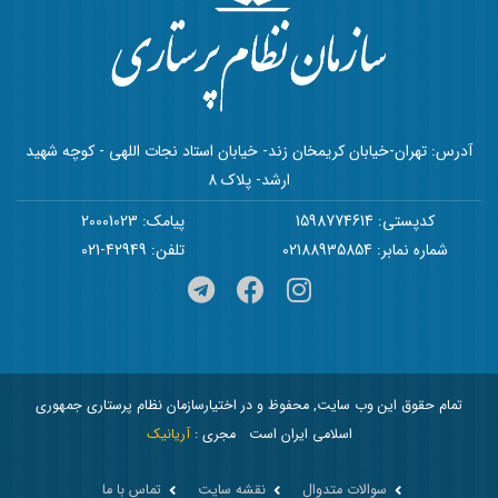
آدرس: تهران-خیابان کریمخان زند- خیابان استاد نجات اللهی - کوچه شهید
ارشد- پلاک 8
کدپستی: 1598774614
پیامک: 20001023
شماره نمابر: 02188935854
تلفن: 42949-021
تمام حقوق این وب سایت, محفوظ و در اختیارسازمان نظام پرستاری جمهوری
اسلامی ایران است
مجری :
آریانیک
سوالات متدوال
نقشه سایت
تماس با ما