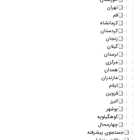
تهران
قم
کرمانشاه
کردستان
زنجان
گیلان
لرستان
مرکزی
همدان
مازندران
ایلام
قزوین
البرز
بوشهر
کوهگیلویه
چهارمحال
جستجوی پیشرفته