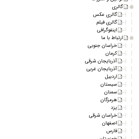
گالری
گالری عکس
گالری فیلم
اینفوگرافی
ارتباط با ما
خراسان جنوبی
کرمان
آذربایجان شرقی
آذربایجان غربی
اردبیل
سیستان
سمنان
هرمزگان
یزد
خراسان شرقی
اصفهان
فارس
خوزستان