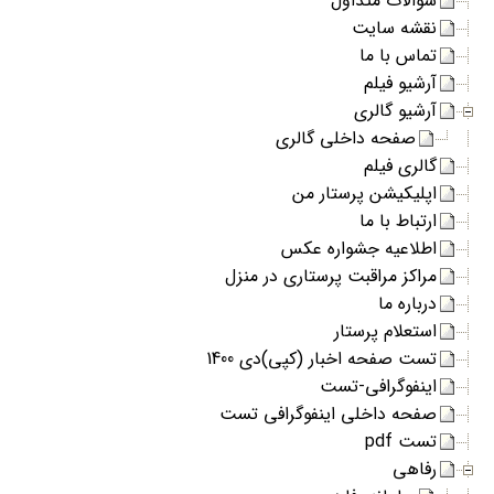
سوالات متداول
نقشه سایت
تماس با ما
آرشیو فیلم
آرشیو گالری
صفحه داخلی گالری
گالری فیلم
اپلیکیشن پرستار من
ارتباط با ما
اطلاعیه جشواره عکس
مراکز مراقبت پرستاری در منزل
درباره ما
استعلام پرستار
تست صفحه اخبار (کپی)دی 1400
اینفوگرافی-تست
صفحه داخلی اینفوگرافی تست
تست pdf
رفاهی