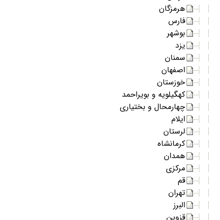
هرمزگان
فارس
بوشهر
یزد
سمنان
اصفهان
خوزستان
کهگیلویه و بویراحمد
چهارمحال و بختیاری
ایلام
لرستان
کرمانشاه
همدان
مرکزی
قم
تهران
البرز
قزوین