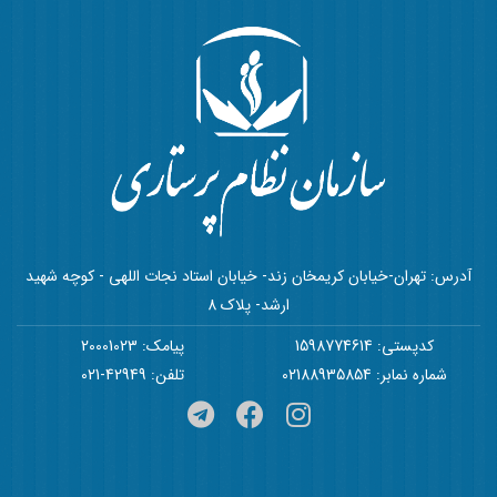
آدرس: تهران-خیابان کریمخان زند- خیابان استاد نجات اللهی - کوچه شهید
ارشد- پلاک 8
کدپستی: 1598774614
پیامک: 20001023
شماره نمابر: 02188935854
تلفن: 42949-021