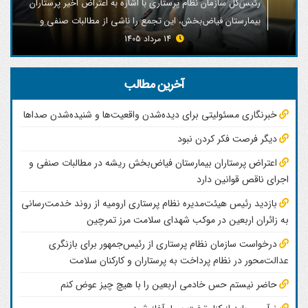
رئیس‌کل سازمان نظام پرستاری با اشاره به اعتراض اخیر پرستاران
بیمارستان فیاض‌بخش، این تجمع را ناشی از مطالبات صنفی و
معیشتی پرستاران دانست و گفت: بر اساس اعلام مسئولان
14 مرداد 1405
هیچ‌گونه بازداشت یا برخورد قضایی و امنیتی با پرستاران صورت
نگرفته است.
آخرین مطالب
خبرنگاری مسئولیتی برای دیده‌شدن واقعیت‌ها و شنیده‌شدن صداها
دیگر فرصت فکر کردن نبود
اعتراض پرستاران بیمارستان فیاض‌بخش ریشه در مطالبات صنفی و
اجرای ناقص قوانین دارد
بازدید رئیس هیئت‌مدیره نظام پرستاری ارومیه از روند خدمت‌رسانی
به زائران اربعین در موکب شهدای سلامت مرز تمرچین
درخواست سازمان نظام پرستاری از رئیس‌جمهور برای بازنگری
عدالت‌محور در نظام پرداخت به پرستاران و کارکنان سلامت
حاضر نیستم حس خادمی اربعین را با هیچ چیز عوض کنم