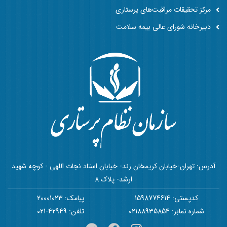
مرکز تحقیقات مراقبت‌های پرستاری
دبیرخانه شورای عالی بیمه سلامت
آدرس: تهران-خیابان کریمخان زند- خیابان استاد نجات اللهی - کوچه شهید
ارشد- پلاک 8
کدپستی: 1598774614
پیامک: 20001023
شماره نمابر: 02188935854
تلفن: 42949-021