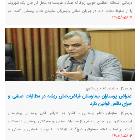
درمانی آیت‌الله العظمی خویی (ره)، که هنگام عزیمت به محل کار جان یک شهروند
را از سقوط نجات داد، در جریان تماس رئیس‌کل سازمان نظام پرستاری گفت: در
١٤٠٥/٠٥/١٧
لحظه وقوع حادثه تنها فرصت اقدام وجود داشت و فرصت فکر کردن نبود.
رئیس‌کل سازمان نظام پرستاری:
اعتراض پرستاران بیمارستان فیاض‌بخش ریشه در مطالبات صنفی و
اجرای ناقص قوانین دارد
رئیس‌کل سازمان نظام پرستاری با اشاره به اعتراض اخیر پرستاران بیمارستان
فیاض‌بخش، این تجمع را ناشی از مطالبات صنفی و معیشتی پرستاران دانست و
گفت: بر اساس اعلام مسئولان هیچ‌گونه بازداشت یا برخورد قضایی و امنیتی با
١٤٠٥/٠٥/١٤
پرستاران صورت نگرفته است.