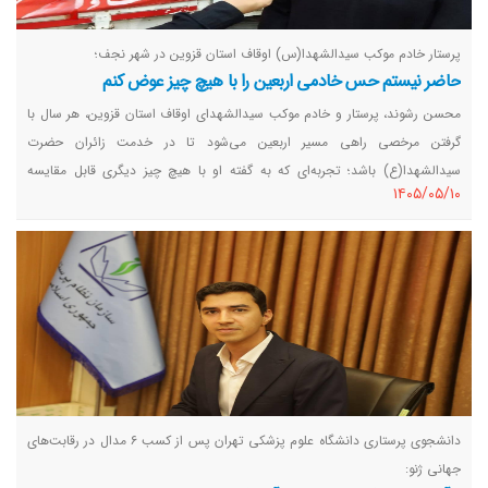
پرستار خادم موکب سیدالشهدا(س) اوقاف استان قزوین در شهر نجف؛
حاضر نیستم حس خادمی اربعین را با هیچ چیز عوض کنم
محسن رشوند، پرستار و خادم موکب سیدالشهدای اوقاف استان قزوین، هر سال با
گرفتن مرخصی راهی مسیر اربعین می‌شود تا در خدمت زائران حضرت
سیدالشهدا(ع) باشد؛ تجربه‌ای که به گفته او با هیچ چیز دیگری قابل مقایسه
١٤٠٥/٠٥/١٠
نیست.
دانشجوی پرستاری دانشگاه علوم پزشکی تهران پس از کسب ۶ مدال در رقابت‌های
جهانی ژنو: