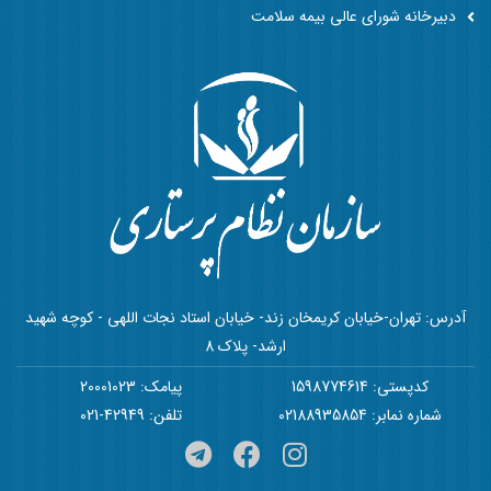
دبیرخانه شورای عالی بیمه سلامت
آدرس: تهران-خیابان کریمخان زند- خیابان استاد نجات اللهی - کوچه شهید
ارشد- پلاک 8
کدپستی: 1598774614
پیامک: 20001023
شماره نمابر: 02188935854
تلفن: 42949-021