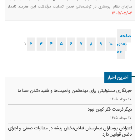
سازمان نظام پرستاری در توضیحاتی ضمن تسلیت درگذشت این هنرمند نامدار
١٤٠٥/٠٥/٠٦
کشورمان، با تاکید بر لزوم حفظ حریم خصوصی، صیانت از کرامت انسانی و
محرمانگی اطلاعات بیماران، خواستار به‌کارگیری دقیق عنوان پرستار در اظهارنظرها و
واکنش‌ها شد.
صفحه
بعدی
10
9
8
7
6
5
4
3
2
1
>>
آخرین اخبار
خبرنگاری مسئولیتی برای دیده‌شدن واقعیت‌ها و شنیده‌شدن صداها
17 مرداد 1405
دیگر فرصت فکر کردن نبود
17 مرداد 1405
اعتراض پرستاران بیمارستان فیاض‌بخش ریشه در مطالبات صنفی و اجرای
ناقص قوانین دارد