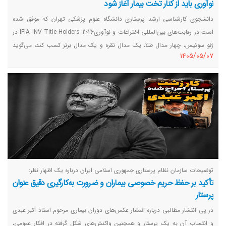
نوآوری باید از کنار تخت بیمار آغاز شود
دانشجوی کارشناسی ارشد پرستاری دانشگاه علوم پزشکی تهران که موفق شده
است در رقابت‌های بین‌المللی اختراعات و نوآوریIFIA INV Title Holders 2026 در
ژنو سوئیس، چهار مدال طلا، یک مدال نقره و یک مدال برنز کسب کند، می‌گوید
١٤٠٥/٠٥/٠٧
نوآوری در حوزه سلامت زمانی ارزشمند است که پاسخی برای نیازهای واقعی
بیماران و نظام درمان باشد.
توضیحات سازمان نظام پرستاری جمهوری اسلامی ایران درباره یک اظهار نظر:
تأکید بر حفظ حریم خصوصی بیماران و ضرورت به‌کارگیری دقیق عنوان
پرستار
در پی انتشار مطالبی درباره انتشار عکس‌های دوران بیماری مرحوم استاد اکبر عبدی
و انتساب آن به یک پرستار و همچنین واکنش‌های شکل گرفته در افکار عمومی،