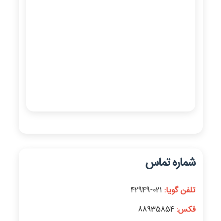
شماره تماس
تلفن گویا:
021-42949
فکس:
88935854