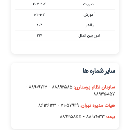
عضویت
203-204
آموزش
102-103
رفاهی
202
امور بین الملل
217
سایر شماره ها
سازمان نظام پرستاری:
88892585 - 88909713 -
88935857
هیات مدیره تهران:
71057949 - 86126123
بیمه:
88921033 - 88935855