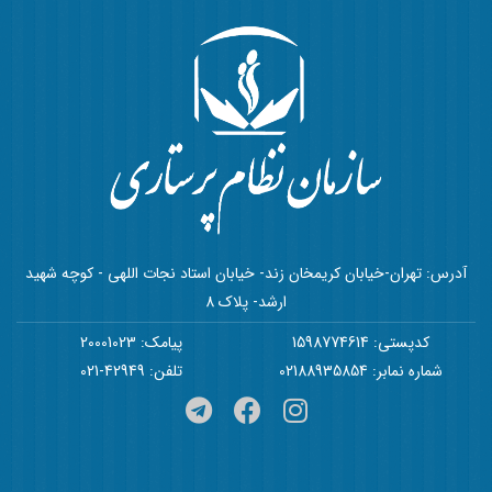
آدرس: تهران-خیابان کریمخان زند- خیابان استاد نجات اللهی - کوچه شهید
ارشد- پلاک 8
کدپستی: 1598774614
پیامک: 20001023
شماره نمابر: 02188935854
تلفن: 42949-021