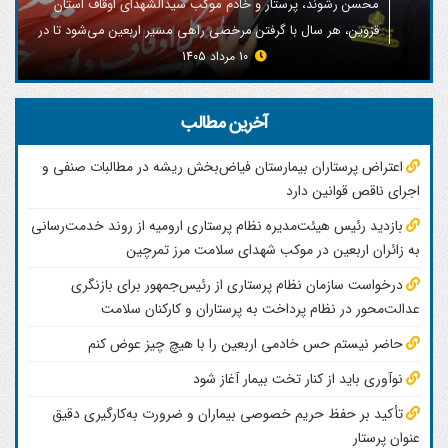
محسن رشوند، پرستار و خادم موکب سیدالشهدای اوقاف استان
قزوین، هر سال با گرفتن مرخصی راهی مسیر اربعین می‌شود تا در
خدمت زائران حضرت سیدالشهدا(ع) باشد؛ تجربه‌ای که به گفته او
10 مرداد 1405
با هیچ چیز دیگری قابل مقایسه نیست.
آخرین مطالب
اعتراض پرستاران بیمارستان فیاض‌بخش ریشه در مطالبات صنفی و
اجرای ناقص قوانین دارد
بازدید رئیس هیئت‌مدیره نظام پرستاری ارومیه از روند خدمت‌رسانی
به زائران اربعین در موکب شهدای سلامت مرز تمرچین
درخواست سازمان نظام پرستاری از رئیس‌جمهور برای بازنگری
عدالت‌محور در نظام پرداخت به پرستاران و کارکنان سلامت
حاضر نیستم حس خادمی اربعین را با هیچ چیز عوض کنم
نوآوری باید از کنار تخت بیمار آغاز شود
تأکید بر حفظ حریم خصوصی بیماران و ضرورت به‌کارگیری دقیق
عنوان پرستار