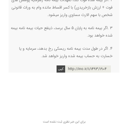
2
.
اگر بیمه شده فوت کند، تعهدات بیمه نامه (سرمایه پوشش های
فوت + ارزش بازخریدی) با کسر اقساط مانده وام به وراث قانونی
شخص با سهم الارث مساوی واریز میشود
.
3
.
اگر بیمه نامه به پایان 5 سال برسد، ذینفع حیات بیمه نامه بیمه
شده خواهد بود
.
4. اگر در طول مدت بیمه نامه ریسکی رخ بدهد، سرمایه و یا
خسارت به حساب بیمه شده واریز خواهد شد.
http://ino.ir/1/1493/1904
برای این خبر نظری ثبت نشده است