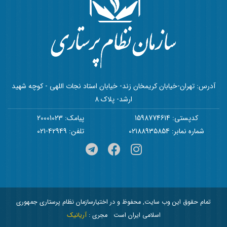
آدرس: تهران-خیابان کریمخان زند- خیابان استاد نجات اللهی - کوچه شهید
ارشد- پلاک 8
کدپستی: 1598774614
پیامک: 20001023
شماره نمابر: 02188935854
تلفن: 42949-021
تمام حقوق این وب سایت, محفوظ و در اختیارسازمان نظام پرستاری جمهوری
اسلامی ایران است
مجری :
آریانیک