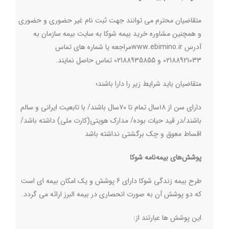
متقاضیان محترم می توانند جهت ثبت نام غیر حضوری و حضوری
و همچنین مشاوره خرید بیمه شوکا به سایت بیمه سازمان به
آدرس
www.ebimino.ir
مراجعه یا شماره های تماس
02188921033 و 02188935855 تماس حاصل نمایند
.
متقاضیان باید شرایط زیر را دارا باشند؛
دارای سن از ۱۸سال تمام تا ۷۰سال باشند/ با تابعیت ایرانی و سالم
باشند/در قید حیات بوده/ مدارک هویتی(کارت ملی) داشته باشد/
اقساط معوق و چک برگشتی نداشته باشد
پوشش‌های بیمه‌نامه شوکا
طرح بیمه زندگی شوکا دارای 6 پوشش و یک امکان بیمه ای است
که دو پوشش آن به صورت انحصاری در بیمه البرز ارائه می گردد
.
این پوشش ها عبارتند از
: