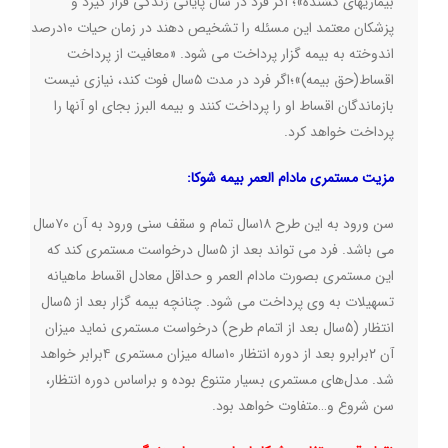
بیماریهای کشنده»؛ اگر فرد در سال پایانی زندگی قرار گیرد و
پزشکان معتمد این مسئله را تشخیص دهند در زمان حیات ۱۰درصد
اندوخته به بیمه گزار پرداخت می شود. «معافیت از پرداخت
اقساط(حق بیمه)»؛اگر فرد در مدت ۵سال فوت کند، نیازی نیست
بازماندگان اقساط او را پرداخت کنند و بیمه البرز بجای او آنها را
پرداخت خواهد کرد
.
مزیت مستمری مادام العمر بیمه شوکا
:
سن ورود به این طرح ۱۸سال تمام و سقف سنی ورود به آن ۷۰سال
می باشد. فرد می تواند بعد از ۵سال درخواست مستمری کند که
این مستمری بصورت مادام العمر و حداقل معادل اقساط ماهیانه
تسهیلات به وی پرداخت می شود. چنانچه بیمه گزار بعد از ۵سال
انتظار (۵سال بعد از اتمام طرح) درخواست مستمری نماید میزان
آن ۲برابرو بعد از دوره انتظار ۱۰ساله میزان مستمری ۴برابر خواهد
شد. مدل‌های مستمری بسیار متنوع بوده و براساس دوره انتظار،
سن شروع و…متفاوت خواهد بود
.