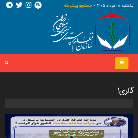
EN
يکشنبه ١٨ مرداد ١٤٠٥
جستجو پیشرفته
گالری1