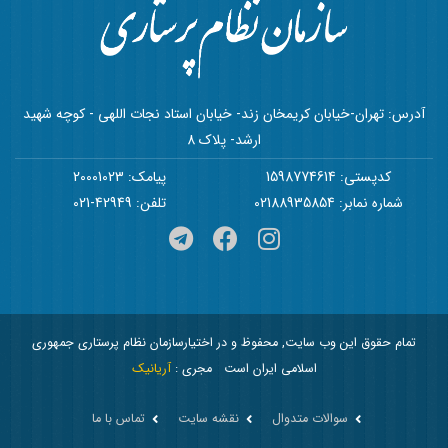
آدرس: تهران-خیابان کریمخان زند- خیابان استاد نجات اللهی - کوچه شهید
ارشد- پلاک 8
کدپستی: 1598774614
پیامک: 20001023
شماره نمابر: 02188935854
تلفن: 42949-021
تمام حقوق این وب سایت, محفوظ و در اختیارسازمان نظام پرستاری جمهوری
اسلامی ایران است
مجری :
آریانیک
سوالات متدوال
نقشه سایت
تماس با ما