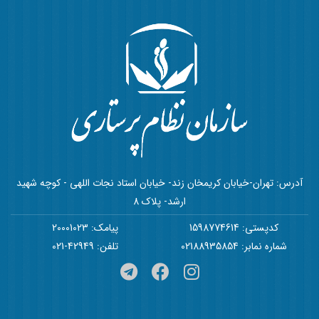
آدرس: تهران-خیابان کریمخان زند- خیابان استاد نجات اللهی - کوچه شهید
ارشد- پلاک 8
کدپستی: 1598774614
پیامک: 20001023
شماره نمابر: 02188935854
تلفن: 42949-021