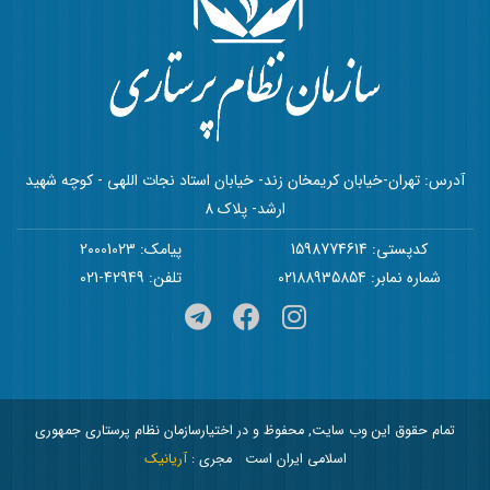
آدرس: تهران-خیابان کریمخان زند- خیابان استاد نجات اللهی - کوچه شهید
ارشد- پلاک 8
کدپستی: 1598774614
پیامک: 20001023
شماره نمابر: 02188935854
تلفن: 42949-021
تمام حقوق این وب سایت, محفوظ و در اختیارسازمان نظام پرستاری جمهوری
اسلامی ایران است
مجری :
آریانیک