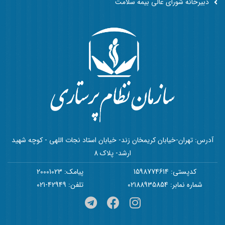
دبیرخانه شورای عالی بیمه سلامت
آدرس: تهران-خیابان کریمخان زند- خیابان استاد نجات اللهی - کوچه شهید
ارشد- پلاک 8
کدپستی: 1598774614
پیامک: 20001023
شماره نمابر: 02188935854
تلفن: 42949-021