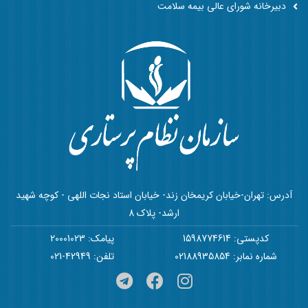
دبیرخانه شورای عالی بیمه سلامت
آدرس: تهران-خیابان کریمخان زند- خیابان استاد نجات اللهی - کوچه شهید
ارشد- پلاک 8
کدپستی: 1598774614
پیامک: 20001023
شماره نمابر: 02188935854
تلفن: 42949-021