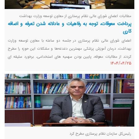
مطالبات اعضای شورای عالی نظام پرستاری از معاون توسعه وزارت بهداشت
پرداخت معوقات، توجه به رفاهیات و عادلانه شدن تعرفه و اضافه
کاری
اعضای شورای عالی نظام پرستاری در جلسه دو ساعته با معاون توسعه وزارت
بهداشت، درمان آموزش پزشکی مهمترین دغدغه‌ها و مشکلات این حوزه را مطرح
کردند از مطالبات معوقه، پایین بودن سهمیه های استخدامی، برخورد سلیقه ای
١٤٠٤/٠٤/٢٥
دانشگاهها، بلاتکلیفی بهیاران تا بی توجهی به کادر اورژانس.
رئیس‌کل سازمان نظام پرستاری مطرح کرد