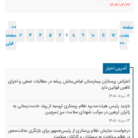
١٤٠٤/٠٤/٢٢
صفحه
<<
بعدی
12
11
10
9
8
7
6
5
4
3
2
صفحه
>>
قبلی
آخرین اخبار
اعتراض پرستاران بیمارستان فیاض‌بخش ریشه در مطالبات صنفی و اجرای
ناقص قوانین دارد
14 مرداد 1405
بازدید رئیس هیئت‌مدیره نظام پرستاری ارومیه از روند خدمت‌رسانی به
زائران اربعین در موکب شهدای سلامت مرز تمرچین
13 مرداد 1405
درخواست سازمان نظام پرستاری از رئیس‌جمهور برای بازنگری عدالت‌محور
در نظام پرداخت به پرستاران و کارکنان سلامت