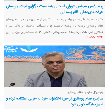
پیام رئیس مجلس شورای اسلامی به‌مناسبت برگزاری اجلاس روسای
هیئت‌مدیره‌های نظام پرستاری
دکتر محمدباقر قالیباف در پیامی به‌مناسبت برگزاری اجلاس روسای هیئت‌مدیره‌های
نظام پرستاری نوشت: نام پرستاران شهید چون ستارگانی درخشان بر تارک ایثار و
فداکاری این ملت می‌درخشد؛ سفیدپوشان فداکاری که در سخت‌ترین روزهای این
١٤٠٥/٠٣/٢٤
سرزمین، هیچ‌گاه سنگر مقدس خدمت به انسانیت را رها نکردند و در هنگامی که
خصم بی‌مبالات و شرور، بیمارستان‌ها و مراکز درمانی را نیز مورد تجاوز وحشیانه
خود قرار می‌داد، با دستانی مهربان و قلب‌هایی استوار، مرهم زخم مردم و مجاهدان
راه حقشدند.
رئیس‌کل سازمان نظام پرستاری:
سازمان نظام پرستاری از حوزه اختیارات خود به خوبی استفاده کرده و
امروز جایگاه خوبی دارد