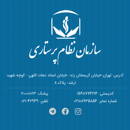
آدرس: تهران-خیابان کریمخان زند- خیابان استاد نجات اللهی - کوچه شهید
ارشد- پلاک 8
کدپستی: 1598774614
پیامک: 20001023
شماره نمابر: 02188935854
تلفن: 42949-021