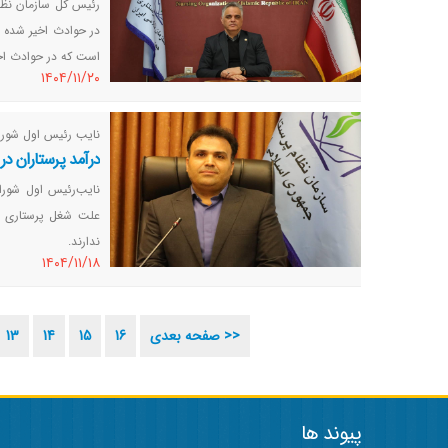
رئیس کل سازمان نظا
در حوادث اخیر شده ا
است که در حوادث اخی
١٤٠٤/١١/٢٠
نایب رئیس اول شورای
درآمد پرستاران د
نایب‌رئیس اول شورا
علت شغل پرستاری در
ندارند.
١٤٠٤/١١/١٨
صفحه بعدی >>
16
15
14
13
پیوند ها