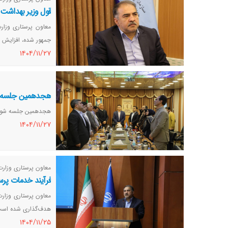
قول وزیر بهداشت برای پیگی
معاون پرستاری وزا
جمهور شده، افزایش ۵۰درصد سالانه است. وزیر بهداشت هم قول داد که این مطالبه حتما پیگیری خواهد شد.
١٤٠٤/١١/٢٧
هجدهمین جلسه شو
هجدهمین جلسه شورای 
١٤٠٤/١١/٢٧
معاون پرستاری وزار
فرآیند خدمات پرست
معاون پرستاری وزارت
هدف‌گذاری شده است که این ت
١٤٠٤/١١/٢٥