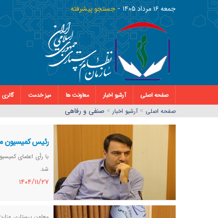
جمعه ١٦ مرداد ١٤٠٥
جستجو پیشرفته
صفحه اصلی
آرشیو اخبار
معاونت ها
میز خدمت
گالری
>
>
صنفی و رفاهی
صفحه اصلي
آرشیو اخبار
رئیس کمیسیون مرا
با رأی اعضای کمیسی
شد.
١٤٠٤/١١/٢٧
معاون پرستاری وزار