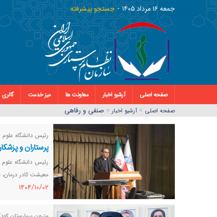
جمعه ١٦ مرداد ١٤٠٥
جستجو پیشرفته
صفحه اصلی
آرشیو اخبار
معاونت ها
میز خدمت
گالری
>
>
صنفی و رفاهی
صفحه اصلي
آرشیو اخبار
رئیس دانشگاه علوم پ
پرستاران و پزشک
رئیس دانشگاه علوم 
معیشت کادر درمان، به
١٤٠٤/١٠/٠٢
مترون بیمارستان کودک