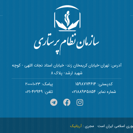
آدرس: تهران-خیابان کریمخان زند- خیابان استاد نجات اللهی - کوچه
شهید ارشد- پلاک 8
کدپستی: 1598774614
پیامک: 20001023
شماره نمابر: 02188935854
تلفن: 42949-021
هوری اسلامی ایران است
مجری :
آریانیک