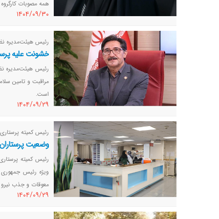
همه مصوبات کارگروه 
١٤٠٤/٠٩/٣٠
رئیس هیئت‌مدیره نظا
خشونت علیه پرستا
رئیس هیئت‌مدیره نظ
مراقبت و تامین سلام
است.
١٤٠٤/٠٩/٢٩
رئیس کمیته پرستار
وضعیت پرستاران د
رئیس کمیته پرستاری
ویژه رئیس جمهوری ن
معوقات و جذب نیرو ب
١٤٠٤/٠٩/٢٩