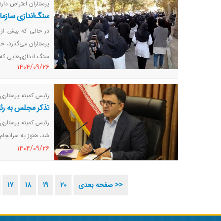
پرستاران اعتراض دارن
سنگ‌اندازی سازما
در حالی که بیش از 
پرستاران می‌گذرد، خب
سنگ اندازی‌هایی که 
١٤٠٤/٠٩/٢٦
رئیس کمیته پرستاری
تذکر مجلس به رئی
رئیس کمیته پرستاری
شد، هنوز به سرانجام
١٤٠٤/٠٩/٢٦
صفحه بعدی >>
20
19
18
17