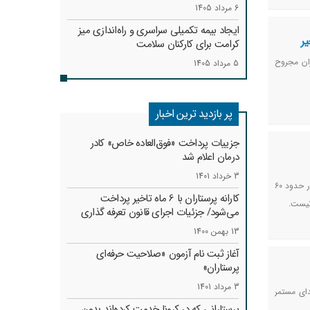
6 مرداد 1405
ایجاد بیمه تکمیلی سراسری و راه‌اندازی میز
یر
کرامت برای کارکنان سلامت
ران مجروح
5 مرداد 1405
پر بازدید ترین اخبار
جزییات پرداخت «فوق‌العاده خاص» کادر
درمان اعلام شد
3 خرداد 1401
رئیس‌ هیئت‌مدیره نظام پرستاری قم گفت: بر مبنای مصوبه کاهش ساعت کاری کارکنان دولت در زمستان هر پرستار حدود ۶۰
کارانه‌ پرستاران با 6 ماه تاخیر پرداخت
نیست.
می‌شود/ جزئیات اجرای قانون تعرفه گذاری
13 بهمن 1400
آغاز ثبت نام آزمون «صلاحیت حرفه‌ای
پرستاران»
3 مرداد 1401
دای مستمر
پرستارانی که در کرونا خدمت کرد‌ه‌اند بدون