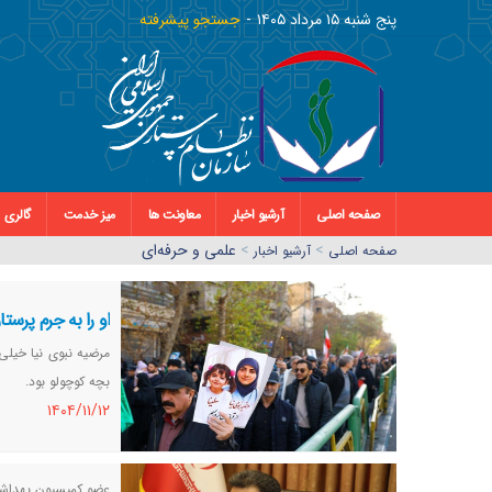
پنج شنبه ١٥ مرداد ١٤٠٥
جستجو پیشرفته
صفحه اصلی
آرشیو اخبار
معاونت ها
میز خدمت
گالری
>
>
علمی و حرفه‌ای
صفحه اصلي
آرشیو اخبار
او را به جرم پرستا
مرضیه نبوی نیا خیلی
بچه کوچولو بود.
١٤٠٤/١١/١٢
عضو کمیسیون بهداش