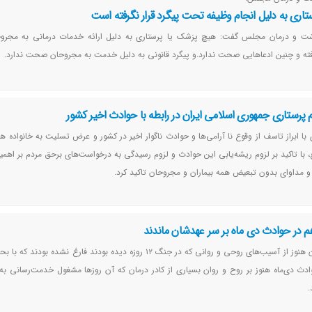
اری به دلیل انجام وظیفه تحت پیگرد قرار نگرفته است
ت و درمان مجلس گفت: هیچ پزشک یا پرستاری به دلیل ارائه خدمات درمانی به مجر
گرفته و چنین ادعاهایی صحت ندارد.و پیگرد قانونی به دلیل خدمت به مجروحان صحت ندارد.
م پرستاری جمهوری اسلامی ایران در رابطه با حوادث اخیر کشور
با ابراز تاسف از وقوع نا آرامی‌ها و حوادث ناگوار اخیر در کشور و عرض تسلیت به خانواده ه
ع، با تاکید بر لزوم ریشه‌یابی این حوادث و لزوم رسیدگی به درخواست‌های برحق مردم بر اه
 و مداوای بدون تبعیض همه بیماران و مجروحان تاکید کرد.
هم در حوادث دی ماه بر سر عهدشان ماندند
پرستاران و کادر درمان هنوز از آسیب‌های روحی و روانی که در جنگ ۱۲ روزه دیده بودند فارغ نشده ب
ادث دی‌ماه هنوز بر روح و روان بسیاری از کادر درمان که آن روزها مشغول خدمت‌رسانی ب
.