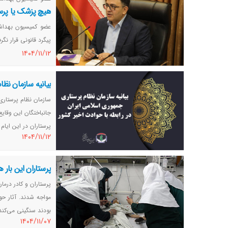
هیچ پزشک یا پرست
عضو کمیسیون بهداش
پیگرد قانونی قرار ن
١٤٠٤/١١/١٢
بیانیه سازمان نظا
سازمان نظام پرستاری 
جانباختگان این وقای
پرستاران در این ایام
١٤٠٤/١١/١٢
پرستاران این بار 
مواجه شدند. آثار حو
بودند سنگینی می‌کند
١٤٠٤/١١/٠٧