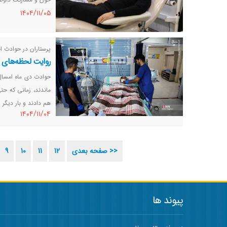
١٤٠٤/١١/٠٥
پرستاران در حوادث ا
روایت لحظه‌های 
حوادث دی ماه امسال 
ماندند، زمانی که حت
هم دادند و بار دیگر 
١٤٠٤/١١/٠٤
صفحه بعدی >>
12
11
10
9
پیوند ها