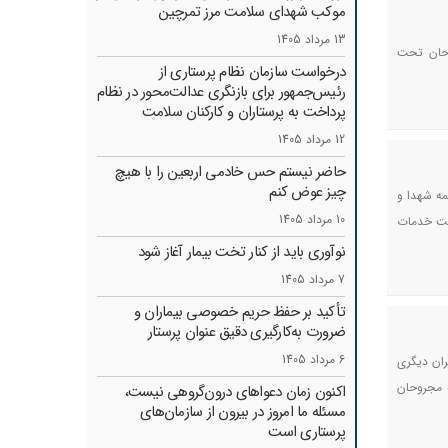
موکب شهدای سلامت مرز تمرچین
13 مرداد 1405
وحان تحت
درخواست سازمان نظام پرستاری از
رئیس‌جمهور برای بازنگری عدالت‌محور در نظام
پرداخت به پرستاران و کارکنان سلامت
12 مرداد 1405
حاضر نیستم حس خادمی اربعین را با هیچ
چیز عوض کنم
مه شهدا و
10 مرداد 1405
میت خدمات
نوآوری باید از کنار تخت بیمار آغاز شود
7 مرداد 1405
تأکید بر حفظ حریم خصوصی بیماران و
ضرورت به‌کارگیری دقیق عنوان پرستار
6 مرداد 1405
ودند که با بحران دیگری
ه مجروحان
اکنون زمان دعواهای درون‌گروهی نیست،
مسئله ما امروز در بیرون از سازمان‌های
پرستاری است